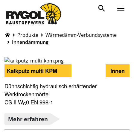
Produkte
Produkte
Wärmedämm-Verbundsysteme
Innendämmung
Kalkputz multi KPM
Innen
Dünnschichtig hydraulisch erhärtender
Werktrockenmörtel
CS II W
0 EN 998-1
C
Mehr erfahren